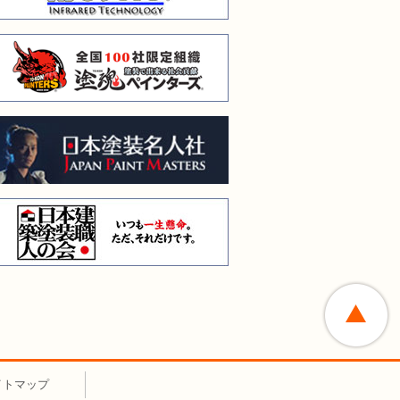
全国１００社限定組織 塗
日本塗装名人会
日本建築塗装職人の会
イトマップ