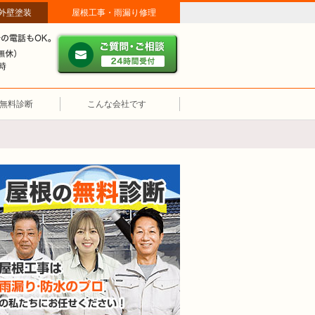
外壁塗装
屋根工事・雨漏り修理
だ」
ご質問・ご相談 ２４時間
メールやパソコンが苦手な方は、お電話でのご相談も大歓迎！匿
営業時間（年中無休） 午前8時～午後7時
無料診断
こんな会社です
屋根の無料診断