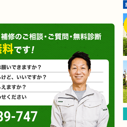
塗装や
小さな塗装
相見積もり
概算金額を
など、お気
0120-939-747