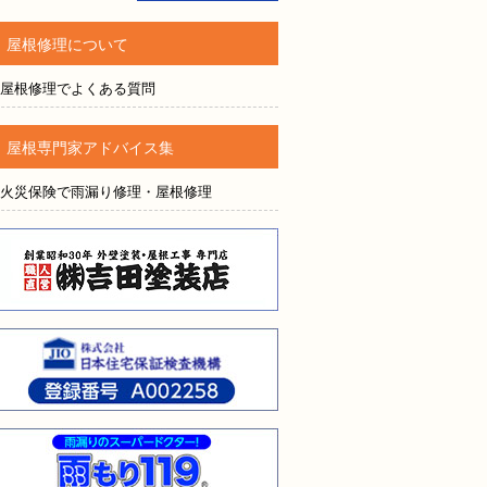
屋根修理について
されても売り込みは一切いたしません！ ご相談だけのお電話
屋根修理でよくある質問
ご質問・無料診断のご依頼フォームはこちら
屋根専門家アドバイス集
火災保険で雨漏り修理・屋根修理
株式会社吉田塗装店
株式会社日本住宅保証検査
雨漏りのスーパードクター