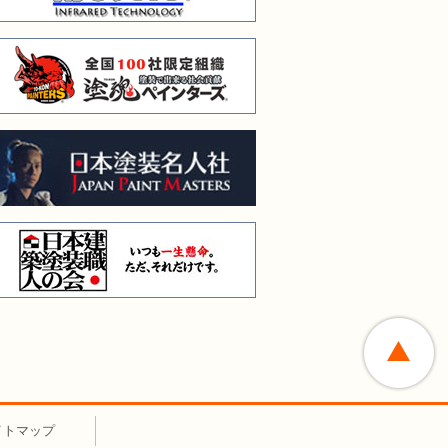
全国１００社限定組織 塗
日本塗装名人会
日本建築塗装職人の会
イトマップ