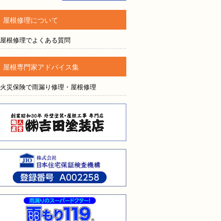
されても売り込みは一切いたしません！ ご相談だけのお電話
屋根修理について
ご質問・無料診断のご依頼フォームはこちら
屋根修理でよくある質問
屋根専門家アドバイス集
火災保険で雨漏り修理・屋根修理
株式会社吉田塗装店
株式会社日本住宅保証検査
雨漏りのスーパードクター