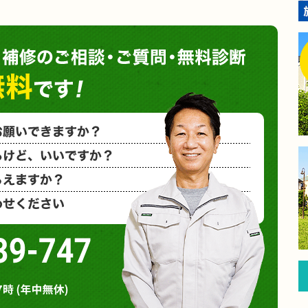
塗装や
小さな塗装
相見積もり
概算金額を
など、お気
0120-939-747
営業時間 : 午前8時～午後7時 (年中無休)