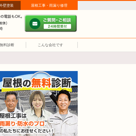
外壁塗装
屋根工事・雨漏り修理
だ」
ご質問・ご相談 ２４時間
メールやパソコンが苦手な方は、お電話でのご相談も大歓迎！匿
営業時間（年中無休） 午前8時～午後7時
無料診断
こんな会社です
屋根の無料診断