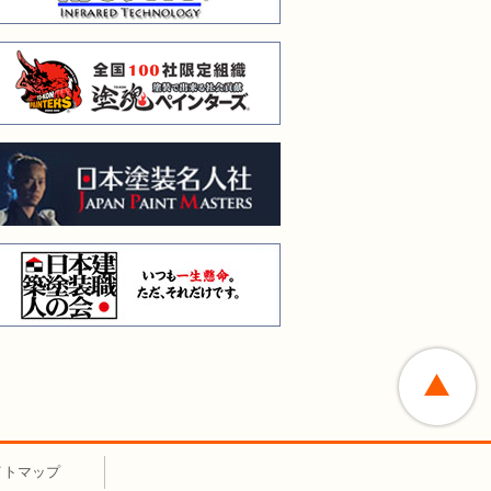
全国１００社限定組織 塗
日本塗装名人会
日本建築塗装職人の会
イトマップ