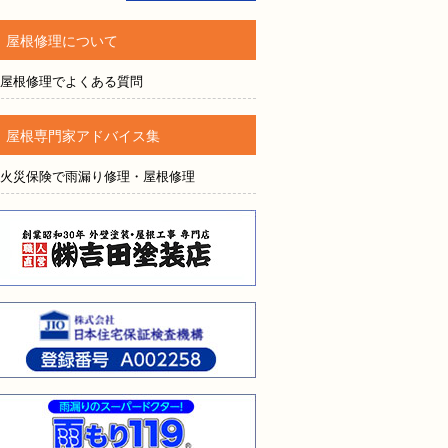
軽にお問い合わせください。
屋根修理について
屋根修理でよくある質問
屋根専門家アドバイス集
火災保険で雨漏り修理・屋根修理
されても売り込みは一切いたしません！ ご相談だけのお電話
株式会社吉田塗装店
ご質問・無料診断のご依頼フォームはこちら
株式会社日本住宅保証検査
雨漏りのスーパードクター