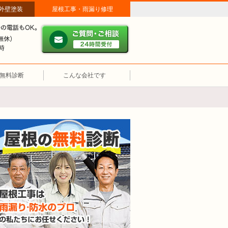
外壁塗装
屋根工事・雨漏り修理
だ」
ご質問・ご相談 ２４時間
メールやパソコンが苦手な方は、お電話でのご相談も大歓迎！匿
営業時間（年中無休） 午前8時～午後7時
無料診断
こんな会社です
屋根の無料診断