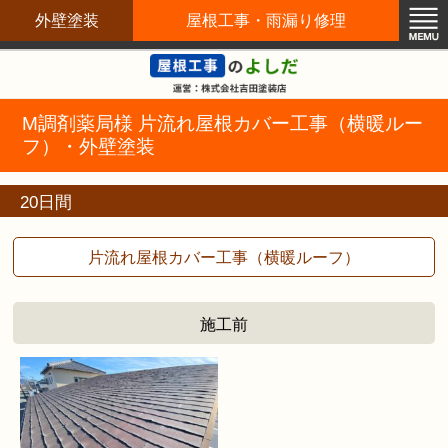
外壁塗装
屋根工事・雨漏り修理
屋根修理職人直営店
M調剤薬局様 片流れ屋根カバー工事（横暖ルー
フ）・外壁塗装
20日間
片流れ屋根カバー工事（横暖ルーフ）
施工前