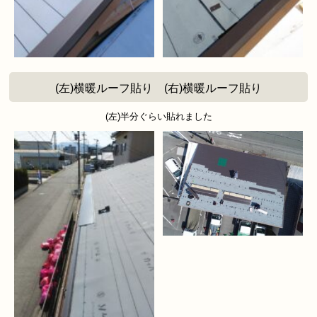
(左)横暖ルーフ貼り (右)横暖ルーフ貼り
(左)半分ぐらい貼れました