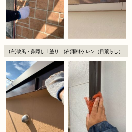
(左)破風・鼻隠し上塗り (右)雨樋ケレン（目荒らし）