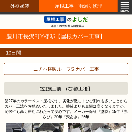
外壁塗装
屋根工事・雨漏り修理
屋根修理職人直営店
豊川市長沢町Y様邸【屋根カバー工事】
10日間
ニチハ横暖ルーフS カバー工事
(左)施工前 (右)施工後】
築27年のカラーベスト屋根です。劣化が激しくひび割れも多いことから
カバー工法をお勧めいたしました。塗装よりも金額は高くなりますが、
耐候性も高く長期にわたって安心です。メーカー保証『塗膜』15年『赤
さび』20年『穴あき』25年